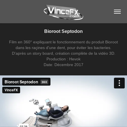
Bioroot Septodon
Film en 360° expliquant le fonctionnement du produit Bioroot
dans les raçines d'une dent, pour éviter les bacteries.
D'après un story board, création complète de la vidéo 3D.
Production : Hevok
Date: Décembre 2017